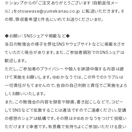
※ショップからの「ご注文ありがとうございます（自動返信メー
ル）」を
otoiawase@yumekanau.co.jp
に転送いただきます。そ
の際、領収書希望と件名にいれてお送りくださいませ。
◆お願い：SNSシェアや掲載など◆
当日の勉強会の様子を弊社SNSやウェブサイトなどに掲載をさせ
ていただく場合があります。また、ご参加者個別でのSNSシェアは
歓迎します。
ただし、ご参加者のプライバシーや個人を誹謗中傷する内容は避
けて実施をお願いします。ゆめかなうでは、この件でのトラブルは
一切責任がもてませんので、各自の自己判断と責任でご実施をよろ
しくお願いいたします。
また、この勉強会の内容を録音や録画、書き起こしなどで、コピー
してSNSなどで拡散することは違法ですのでご遠慮ください。受講
の感想のシェアは結構です。その際は＃ゆめかなうをつけて投稿い
ただけますと幸甚です。有意義で気持ちよくご参加いただける良い